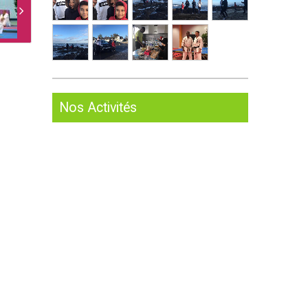
Nos Activités
Karaté
9
Body KFT
Zumba Fitness